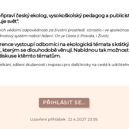
ipraví český ekolog, vysokoškolský pedagog a publicista
e svět".
kvích vědomí odpovědnosti za životní prostředí. Vzrostlo i ve společnos
otový systém nabízí řešení. On je Cesta (i Pravda, i Život).
erence vystoupí odborníci na ekologická témata s krát
tí, kterým se dlouhodobě věnují. Nabídnou tak možnost 
i diskuse k těmto tématům.
kání, sdílení zkušeností i inspiraci pro další kroky na cestě k udržitel
PŘIHLÁSIT SE...
Uzavření přihlášek: 22.4.2027 23:59.