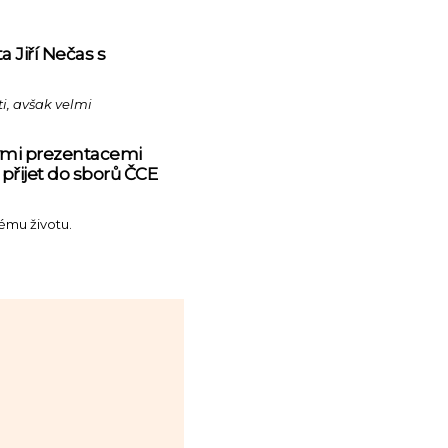
 Jiří Nečas s
ti, avšak velmi
kými prezentacemi
přijet do sborů ČCE
nému životu.