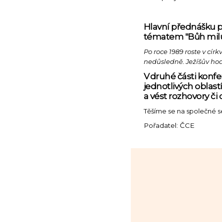
Hlavní přednášku př
tématem "Bůh miluj
Po roce 1989 roste v cír
nedůsledně. Ježíšův hodn
V druhé části konf
jednotlivých oblas
a vést rozhovory č
Těšíme se na společné set
Pořadatel: ČCE