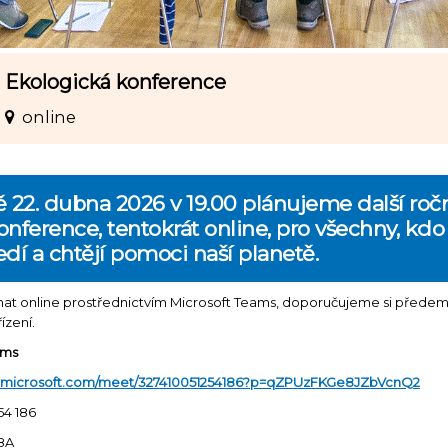
Ekologická konference
online
22. dubna 2026 v 19.00 plánujeme další roč
nference, tentokrát online, pro všechny, kdo
ředí a chtějí pomoci naší planetě.
t online prostřednictvím Microsoft Teams, doporučujeme si předem n
ízení.
ams
ms.microsoft.com/meet/327410051254186?p=qZPUzFKGe8JZbVcnQ2
54 186
8A