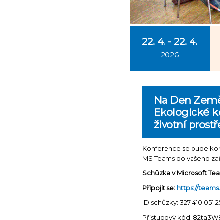
22. 4. - 22. 4.
2026
Na Den Země 
Ekologické ko
životní prost
Konference se bude kona
MS Teams do vašeho zař
Schůzka v Microsoft Te
Připojit se:
https://tea
ID schůzky: 327 410 051 2
Přístupový kód: 82ta3W