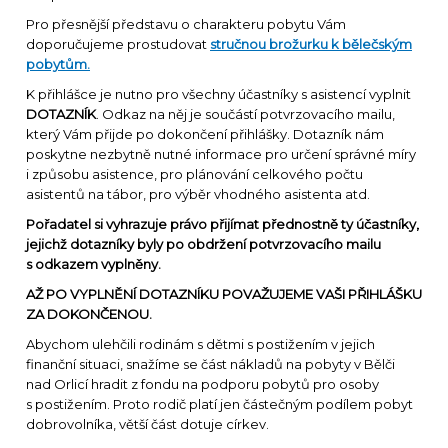
Pro přesnější představu o charakteru pobytu Vám
doporučujeme prostudovat
stručnou brožurku k bělečským
pobytům.
K přihlášce je nutno pro všechny účastníky s asistencí vyplnit
DOTAZNÍK
. Odkaz na něj je součástí potvrzovacího mailu,
který Vám přijde po dokončení přihlášky. Dotazník nám
poskytne nezbytně nutné informace pro určení správné míry
i způsobu asistence, pro plánování celkového počtu
asistentů na tábor, pro výběr vhodného asistenta atd.
Pořadatel si vyhrazuje právo přijímat přednostně ty účastníky,
jejichž dotazníky byly po obdržení potvrzovacího mailu
s odkazem vyplněny.
AŽ PO VYPLNĚNÍ DOTAZNÍKU POVAŽUJEME VAŠI PŘIHLÁŠKU
ZA DOKONČENOU.
Abychom ulehčili rodinám s dětmi s postižením v jejich
finanční situaci, snažíme se část nákladů na pobyty v Bělči
nad Orlicí hradit z fondu na podporu pobytů pro osoby
s postižením. Proto rodič platí jen částečným podílem pobyt
dobrovolníka, větší část dotuje církev.