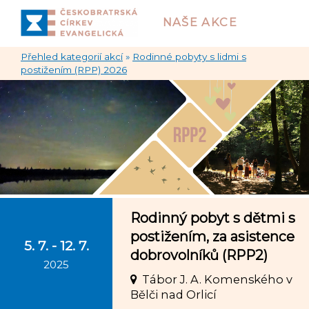
NAŠE AKCE
Přehled kategorií akcí
»
Rodinné pobyty s lidmi s
postižením (RPP) 2026
Rodinný pobyt s dětmi s
postižením, za asistence
5. 7. - 12. 7.
dobrovolníků (RPP2)
2025
Tábor J. A. Komenského v
Bělči nad Orlicí