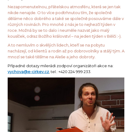
Nezapomenutelnou, přátelskou atmosféru, která se jen tak
nikde nenajde. O to více podtrhnutou tím, že společně
děláme něco dobrého a také se společně posouváme dále v
různých rovinách. Pro mnohé z nás je to nejhezčí týden v
roce. Možná by se to dalo i neuměle nazvat jako malý
kousíček, odraz Božího království – na jeden týden v Bělči :-).
A to nemluvím o skvělých lidech, kteří s e na pobytu
nacházejí, od klientů a rodin až po dobrovolníky a stálý tým. A
mnozí se také těšíme na Aleše a jeho dobroty.
Případné dotazy milerádi zodpoví organizátoři akce na:
vychova@e-cirkev.cz
, tel.: +420 224 999 233.