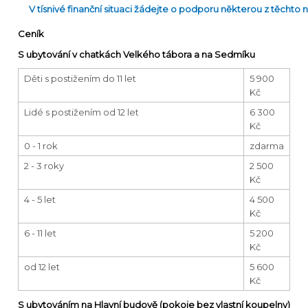
V tísnivé finanční situaci žádejte o podporu některou z těchto 
Ceník
S ubytování v chatkách Velkého tábora a na Sedmíku
Děti s postižením do 11 let
5 900
Kč
Lidé s postižením od 12 let
6 300
Kč
0 - 1 rok
zdarma
2 - 3 roky
2 500
Kč
4 - 5 let
4 500
Kč
6 - 11 let
5 200
Kč
od 12 let
5 600
Kč
S ubytováním na Hlavní budově (pokoje bez vlastní koupelny)