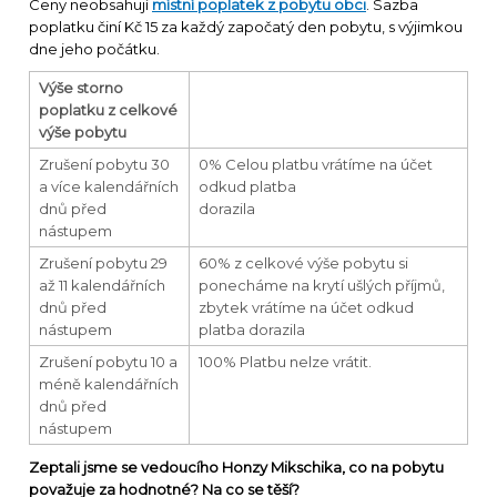
Ceny neobsahují
místní poplatek z pobytu obci
. Sazba
poplatku činí Kč 15 za každý započatý den pobytu, s výjimkou
dne jeho počátku.
Výše storno
poplatku z celkové
výše pobytu
Zrušení pobytu 30
0% Celou platbu vrátíme na účet
a více kalendářních
odkud platba
dnů před
dorazila
nástupem
Zrušení pobytu 29
60% z celkové výše pobytu si
až 11 kalendářních
ponecháme na krytí ušlých příjmů,
dnů před
zbytek vrátíme na účet odkud
nástupem
platba dorazila
Zrušení pobytu 10 a
100% Platbu nelze vrátit.
méně kalendářních
dnů před
nástupem
Zeptali jsme se vedoucího Honzy Mikschika, co na pobytu
považuje za hodnotné? Na co se těší?