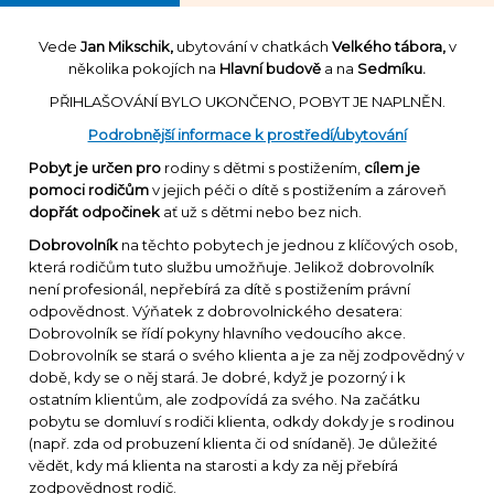
Vede
Jan Mikschik,
ubytování v chatkách
Velkého tábora,
v
několika pokojích na
Hlavní budově
a na
Sedmíku.
PŘIHLAŠOVÁNÍ BYLO UKONČENO, POBYT JE NAPLNĚN.
Podrobnější informace k prostředí/ubytování
Pobyt je určen pro
rodiny s dětmi s postižením,
cílem je
pomoci rodičům
v jejich péči o dítě s postižením a zároveň
dopřát odpočinek
ať už s dětmi nebo bez nich.
Dobrovolník
na těchto pobytech je jednou z klíčových osob,
která rodičům tuto službu umožňuje. Jelikož dobrovolník
není profesionál, nepřebírá za dítě s postižením právní
odpovědnost. Výňatek z dobrovolnického desatera:
Dobrovolník se řídí pokyny hlavního vedoucího akce.
Dobrovolník se stará o svého klienta a je za něj zodpovědný v
době, kdy se o něj stará. Je dobré, když je pozorný i k
ostatním klientům, ale zodpovídá za svého. Na začátku
pobytu se domluví s rodiči klienta, odkdy dokdy je s rodinou
(např. zda od probuzení klienta či od snídaně). Je důležité
vědět, kdy má klienta na starosti a kdy za něj přebírá
zodpovědnost rodič.