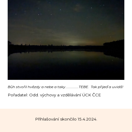
Bůh stvořil hvězdy a nebe a taky...............TEBE. Tak přijeď a uvidíš!
Pořadatel: Odd. výchovy a vzdělávání ÚCK ČCE
Přihlašování skončilo 15.4.2024.